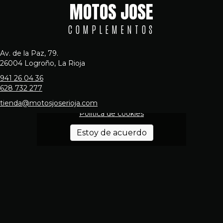
MOTOS JOSE
COMPLEMENTOS
Av. de la Paz, 79.
26004 Logroño, La Rioja
941 26 04 36
628 732 277
Haz clic en «Estoy de acuerdo» para
activar Google maps
tienda@motosjoserioja.com
Política de cookies
Estoy de acuerdo