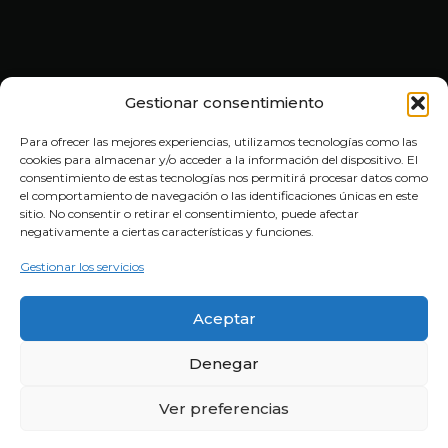
Gestionar consentimiento
Para ofrecer las mejores experiencias, utilizamos tecnologías como las
cookies para almacenar y/o acceder a la información del dispositivo. El
consentimiento de estas tecnologías nos permitirá procesar datos como
el comportamiento de navegación o las identificaciones únicas en este
sitio. No consentir o retirar el consentimiento, puede afectar
HORARIO
negativamente a ciertas características y funciones.
Lunes a Viernes: 10:00–13:30 y 16:30–20:30h.
Gestionar los servicios
Sábados: 10:00–14:00h
MES DE AGOSTO: Sábados cerrado.
Aceptar
© 2025 MOTOS JOSE COMPLEMENTOS RIOJA.
Todos los derechos reservados. Venta de complementos de
Denegar
moto.
Ver preferencias