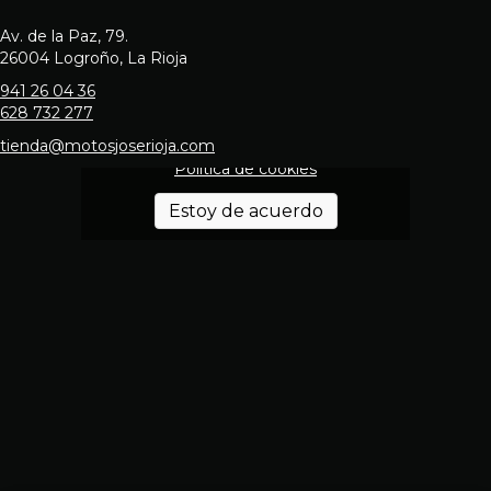
Av. de la Paz, 79.
26004 Logroño, La Rioja
941 26 04 36
628 732 277
Haz clic en «Estoy de acuerdo» para
activar Google maps
tienda@motosjoserioja.com
Política de cookies
Estoy de acuerdo