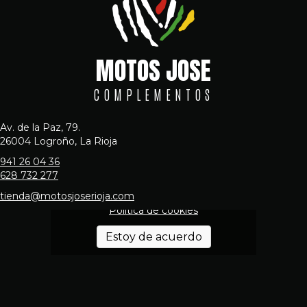
MOTOS JOSE
COMPLEMENTOS
Av. de la Paz, 79.
26004 Logroño, La Rioja
941 26 04 36
628 732 277
Haz clic en «Estoy de acuerdo» para
activar Google maps
tienda@motosjoserioja.com
Política de cookies
Estoy de acuerdo