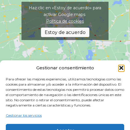
Haz clic en «Estoy de acuerdo» para
activar Google maps
Política de cookies
Estoy de acuerdo
Gestionar consentimiento
Para ofrecer las mejores experiencias, utilizamos tecnologías como las
cookies para almacenar y/o acceder a la información del dispositivo. El
consentimiento de estas tecnologías nos permitirá procesar datos como
el comportamiento de navegación o las identificaciones únicas en este
sitio. No consentir o retirar el consentimiento, puede afectar
HORARIO
negativamente a ciertas características y funciones.
Lunes a Viernes: 10:00–13:30 y 16:30–20:30h.
Gestionar los servicios
Sábados: 10:00–14:00h
MES DE AGOSTO: Sábados cerrado.