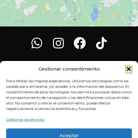
HORARIO
Gestionar consentimiento
Lunes a Viernes: 10:00–13:30 y 16:30–20:30h.
Sábados: 10:00–14:00h
Para ofrecer las mejores experiencias, utilizamos tecnologías como las
MES DE AGOSTO: Sábados cerrado.
cookies para almacenar y/o acceder a la información del dispositivo. El
consentimiento de estas tecnologías nos permitirá procesar datos como
© 2025 MOTOS JOSE COMPLEMENTOS RIOJA.
el comportamiento de navegación o las identificaciones únicas en este
Todos los derechos reservados. Venta de complementos de
sitio. No consentir o retirar el consentimiento, puede afectar
moto.
negativamente a ciertas características y funciones.
Gestionar los servicios
Aceptar