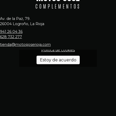
COMPLEMENTOS
Av. de la Paz, 79.
26004 Logroño, La Rioja
941 26 04 36
628 732 277
Haz clic en «Estoy de acuerdo» para
activar Google maps
tienda@motosjoserioja.com
Política de cookies
Estoy de acuerdo