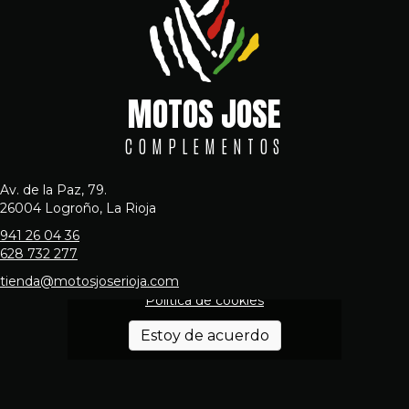
MOTOS JOSE
COMPLEMENTOS
Av. de la Paz, 79.
26004 Logroño, La Rioja
941 26 04 36
628 732 277
Haz clic en «Estoy de acuerdo» para
activar Google maps
tienda@motosjoserioja.com
Política de cookies
Estoy de acuerdo