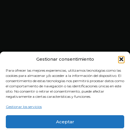
Gestionar consentimiento
Para ofrecer las mejores experiencias, utilizamos tecnologías como las
cookies para almacenar y/o acceder a la información del dispositivo. El
consentimiento de estas tecnologías nos permitirá procesar datos como
el comportamiento de navegación o las identificaciones únicas en este
sitio. No consentir o retirar el consentimiento, puede afectar
HORARIO
negativamente a ciertas características y funciones.
Lunes a Viernes: 10:00–13:30 y 16:30–20:30h.
Gestionar los servicios
Sábados: 10:00–14:00h
MES DE AGOSTO: Sábados cerrado.
Aceptar
© 2025 MOTOS JOSE COMPLEMENTOS RIOJA.
Todos los derechos reservados. Venta de complementos de