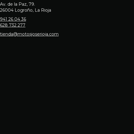
Av. de la Paz, 79.
26004 Logroño, La Rioja
941 26 04 36
628 732 277
tienda@motosjoserioja.com